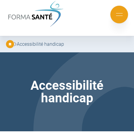
FORMA
SANTÉ
Aller
Aller
au
au
Mobile
menu
contenu
menu
principal
Accessibilité handicap
Accessibilité
handicap