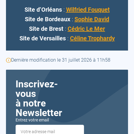
Site d’Orléans
:
Wilfried Fouquet
(open
Site de Bordeaux
:
Sophie David
(open
a
Site de Brest
:
Cédric Le Mer
a
new
(open
Site de Versailles
:
Céline Trophardy
new
tab)
a
tab)
new
Dernière modification le 31 juillet 2026 à 11h58
tab)
Inscrivez-
vous
à notre
Newsletter
Entrez votre email