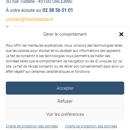
50 rue Tudelle - 45100 ORLEANS
À votre écoute au
02 38 56 01 01
contact@formasante.fr
Contactez-nous
Gérer le consentement
Une question ? Une demande d’information ?
Pour offrir les meilleures expériences, nous utilisons des technologies telles
que les cookies pour stocker et/ou accéder aux informations des appareils.
Le fait de consentir à ces technologies nous permettra de traiter des
Contactez-nous
données telles que le comportement de navigation ou les ID uniques sur ce
site. Le fait de ne pas consentir ou de retirer son consentement peut avoir un
effet négatif sur certaines caractéristiques et fonctions.
Accepter
Copyright © 2026 FORMA SANTÉ. Tous droits réservés.
Refuser
Conditions générales de vente
Voir les préférences
Charte de protection des données personnelles
Mentions légales
Charte de protection des données
Charte de protection des données