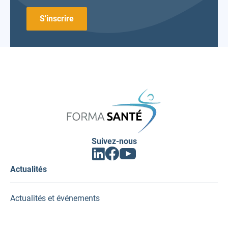
FORMA
SANTÉ
Suivez-nous
Facebook
Linkedin
Youtube
(ouvrir
(ouvrir
(ouvrir
vers
vers
vers
Actualités
un
un
un
nouvel
nouvel
nouvel
onglet)
onglet)
onglet)
Actualités et événements