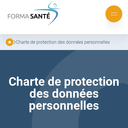
FORMA
SANTÉ
Aller
Aller
au
au
Mobile
menu
contenu
menu
principal
Charte de protection des données personnelles
Charte de protection
des données
personnelles