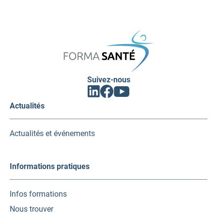
FORMA
SANTÉ
Suivez-nous
Facebook
Linkedin
Youtube
(ouvrir
(ouvrir
(ouvrir
vers
vers
vers
Actualités
un
un
un
nouvel
nouvel
nouvel
onglet)
onglet)
onglet)
Actualités et événements
Informations pratiques
Infos formations
Nous trouver