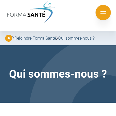
FORMA
SANTÉ
Aller
Aller
au
au
Mobile
menu
contenu
menu
principal
Rejoindre Forma Santé
Qui sommes-nous ?
Qui sommes-nous ?