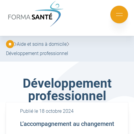
FORMA
SANTÉ
Aller
Aller
au
au
Mobile
menu
contenu
menu
principal
Aide et soins à domicile
Développement professionnel
Famille :
Développement
professionnel
Publié le 18 octobre 2024
L’accompagnement au changement