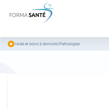
FORMA
SANTÉ
Aller
Aller
au
au
menu
contenu
principal
Aide et soins à domicile
Pathologies