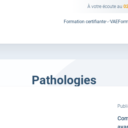
À votre écoute au
02
Formation certifiante
VAE
Form
Famille :
Pathologies
Publi
Com
ayan