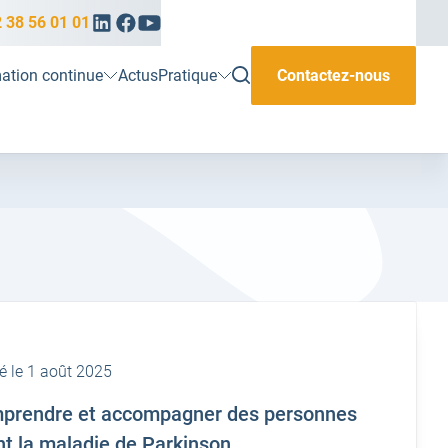
Linkedin
Facebook
Youtube
 38 56 01 01
(ouvrir
(ouvrir
(ouvrir
vers
vers
vers
un
un
un
ouvrir
ation continue
Actus
Pratique
Contactez-nous
nouvel
nouvel
nouvel
la
onglet)
onglet)
onglet)
rechercher
é le 1 août 2025
prendre et accompagner des personnes
t la maladie de Parkinson