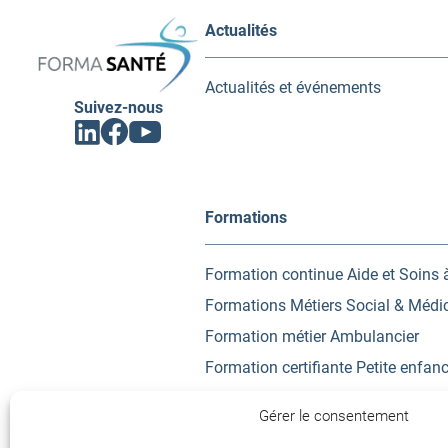
FORMA
Actualités
SANTÉ
Actualités et événements
Suivez-nous
Facebook
Linkedin
Youtube
(ouvrir
(ouvrir
(ouvrir
vers
vers
vers
un
un
un
nouvel
nouvel
nouvel
onglet)
onglet)
onglet)
Formations
Formation continue Aide et Soins 
Formations Métiers Social & Médi
Formation métier Ambulancier
Formation certifiante Petite enfan
Urgence, Secours, Prévention
Gérer le consentement
Accompagnement VAE (Validation 