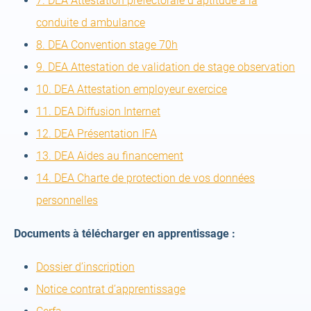
7. DEA Attestation préfectorale d aptitude à la
tab)
(open
new
conduite d ambulance
a
(open
tab)
8. DEA Convention stage 70h
new
a
(op
9. DEA Attestation de validation de stage observation
tab)
new
(open
a
10. DEA Attestation employeur exercice
(open
tab)
a
ne
11. DEA Diffusion Internet
(open
a
new
tab
12. DEA Présentation IFA
a
new
(open
tab)
13. DEA Aides au financement
new
tab)
a
14. DEA Charte de protection de vos données
(open
tab)
new
personnelles
a
tab)
Documents à télécharger en apprentissage :
new
tab)
(open
Dossier d’inscription
a
(open
Notice contrat d’apprentissage
(open
new
a