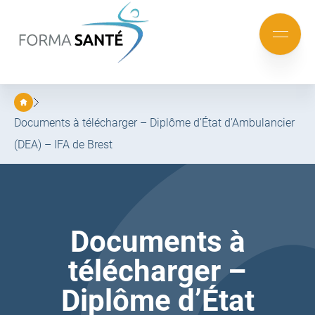
FORMA
SANTÉ
Aller
Aller
au
au
Mobile
menu
contenu
menu
principal
Documents à télécharger – Diplôme d’État d’Ambulancier
(DEA) – IFA de Brest
Documents à
télécharger –
Diplôme d’État