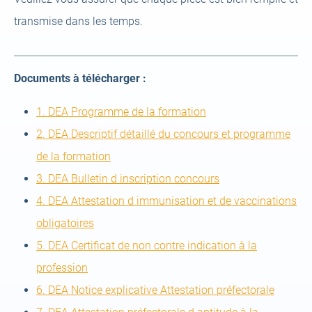
transmise dans les temps.
Documents à télécharger :
(open
1. DEA Programme de la formation
a
2. DEA Descriptif détaillé du concours et programme
(open
new
de la formation
a
tab)
(open
3. DEA Bulletin d inscription concours
new
a
4. DEA Attestation d immunisation et de vaccinations
(open
tab)
new
obligatoires
a
tab)
5. DEA Certificat de non contre indication à la
(open
new
profession
a
tab)
(open
6. DEA Notice explicative Attestation préfectorale
new
a