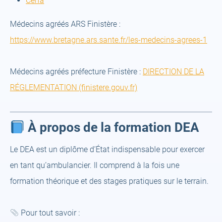
Cerfa
a
tab)
new
Médecins agréés ARS Finistère :
new
tab)
(op
https://www.bretagne.ars.sante.fr/les-medecins-agrees-1
tab)
a
new
Médecins agréés préfecture Finistère :
DIRECTION DE LA
(open
tab)
RÉGLEMENTATION (finistere.gouv.fr)
a
new
À propos de la formation DEA
tab)
Le DEA est un diplôme d’État indispensable pour exercer
en tant qu’ambulancier. Il comprend à la fois une
formation théorique et des stages pratiques sur le terrain.
Pour tout savoir :