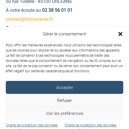
50 rue Tudelle - 45100 ORLEANS
À votre écoute au
02 38 56 01 01
contact@formasante.fr
Contactez-nous
Gérer le consentement
Une question ? Une demande d’information ?
Pour offrir les meilleures expériences, nous utilisons des technologies telles
que les cookies pour stocker et/ou accéder aux informations des appareils.
Le fait de consentir à ces technologies nous permettra de traiter des
Contactez-nous
données telles que le comportement de navigation ou les ID uniques sur ce
site. Le fait de ne pas consentir ou de retirer son consentement peut avoir un
effet négatif sur certaines caractéristiques et fonctions.
Accepter
Copyright © 2026 FORMA SANTÉ. Tous droits réservés.
Refuser
Conditions générales de vente
Voir les préférences
Charte de protection des données personnelles
Mentions légales
Charte de protection des données
Charte de protection des données