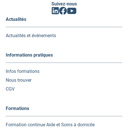
Suivez-nous
Facebook
Linkedin
Youtube
(ouvrir
(ouvrir
(ouvrir
vers
vers
vers
Actualités
un
un
un
nouvel
nouvel
nouvel
onglet)
onglet)
onglet)
Actualités et événements
Informations pratiques
Infos formations
Nous trouver
CGV
Formations
Formation continue Aide et Soins à domicile