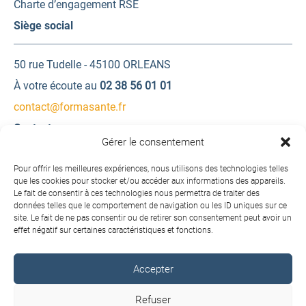
Charte d’engagement RSE
Siège social
50 rue Tudelle - 45100 ORLEANS
À votre écoute au
02 38 56 01 01
contact@formasante.fr
Contactez-nous
Gérer le consentement
Une question ? Une demande d’information ?
Pour offrir les meilleures expériences, nous utilisons des technologies telles
que les cookies pour stocker et/ou accéder aux informations des appareils.
Le fait de consentir à ces technologies nous permettra de traiter des
Contactez-nous
données telles que le comportement de navigation ou les ID uniques sur ce
site. Le fait de ne pas consentir ou de retirer son consentement peut avoir un
effet négatif sur certaines caractéristiques et fonctions.
Accepter
Copyright © 2026 FORMA SANTÉ. Tous droits réservés.
Refuser