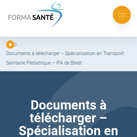
FORMA
SANTÉ
Aller
Aller
au
au
Mobile
menu
contenu
menu
principal
Documents à télécharger – Spécialisation en Transport
Sanitaire Pédiatrique – IFA de Brest
Documents à
télécharger –
Spécialisation en