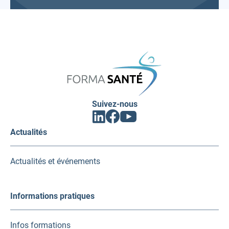
FORMA
SANTÉ
Suivez-nous
Facebook
Linkedin
Youtube
(ouvrir
(ouvrir
(ouvrir
vers
vers
vers
Actualités
un
un
un
nouvel
nouvel
nouvel
onglet)
onglet)
onglet)
Actualités et événements
Informations pratiques
Infos formations