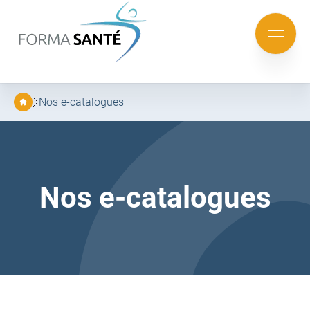
FORMA
SANTÉ
Aller
Aller
au
au
Mobile
menu
contenu
menu
principal
Nos e-catalogues
Nos e-catalogues