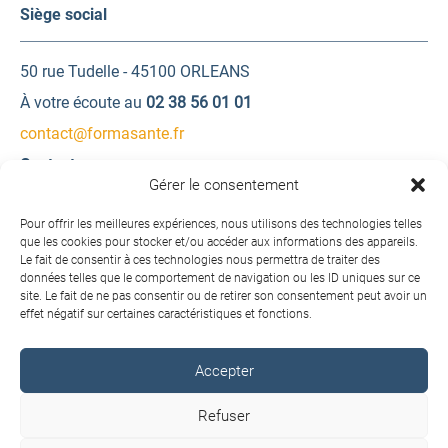
Siège social
50 rue Tudelle - 45100 ORLEANS
À votre écoute au
02 38 56 01 01
contact@formasante.fr
Contactez-nous
Gérer le consentement
Une question ? Une demande d’information ?
Pour offrir les meilleures expériences, nous utilisons des technologies telles
que les cookies pour stocker et/ou accéder aux informations des appareils.
Le fait de consentir à ces technologies nous permettra de traiter des
Contactez-nous
données telles que le comportement de navigation ou les ID uniques sur ce
site. Le fait de ne pas consentir ou de retirer son consentement peut avoir un
effet négatif sur certaines caractéristiques et fonctions.
Accepter
Copyright © 2026 FORMA SANTÉ. Tous droits réservés.
Refuser
Conditions générales de vente