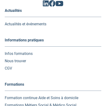
Facebook
Linkedin
Youtube
(ouvrir
(ouvrir
(ouvrir
vers
vers
vers
Actualités
un
un
un
nouvel
nouvel
nouvel
onglet)
onglet)
onglet)
Actualités et événements
Informations pratiques
Infos formations
Nous trouver
CGV
Formations
Formation continue Aide et Soins à domicile
Formations Métiers Social & Médico Social