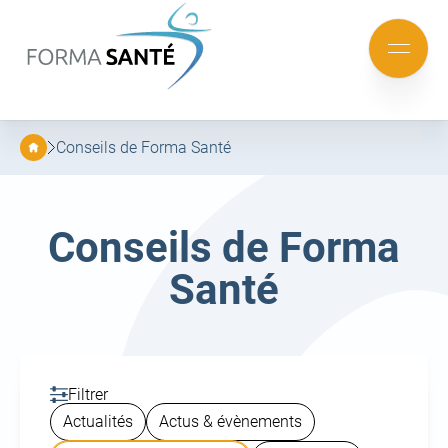
FORMA
SANTÉ
Aller
Aller
au
au
Mobile
menu
contenu
menu
principal
Conseils de Forma Santé
Catégorie :
Conseils de Forma
Santé
Filtrer
Actualités
Actus & évènements