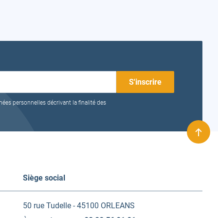
nées personnelles décrivant la finalité des
Remo
en
haut
Siège social
50 rue Tudelle - 45100 ORLEANS