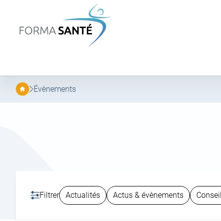
FORMA
SANTÉ
Aller
Aller
au
au
menu
contenu
principal
Évènements
Filtrer
Actualités
Actus & évènements
Consei