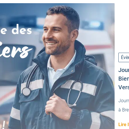
Évè
Jou
Bien
Vers
Jour
à Bre
Lire l