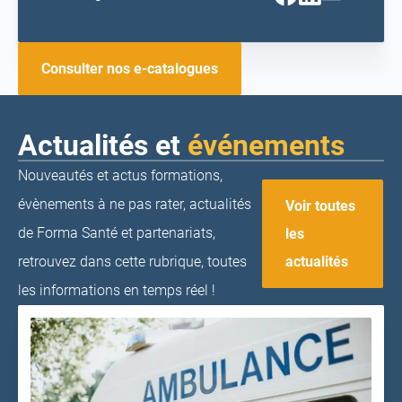
(ouvrir
(ouvrir
(ouvrir
vers
vers
vers
un
un
un
nouvel
nouvel
nouvel
onglet)
onglet)
onglet)
Consulter nos e-catalogues
Actualités et
événements
Nouveautés et actus formations,
évènements à ne pas rater, actualités
Voir toutes
de Forma Santé et partenariats,
les
actualités
retrouvez dans cette rubrique, toutes
les informations en temps réel !