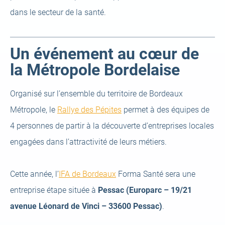
dans le secteur de la santé.
Un événement au cœur de
la Métropole Bordelaise
Organisé sur l’ensemble du territoire de Bordeaux
(open
Métropole, le
Rallye des Pépites
permet à des équipes de
a
4 personnes de partir à la découverte d’entreprises locales
new
engagées dans l’attractivité de leurs métiers.
tab)
(open
Cette année, l’
IFA de Bordeaux
Forma Santé sera une
a
entreprise étape située à
Pessac (Europarc – 19/21
new
avenue Léonard de Vinci – 33600 Pessac)
.
tab)