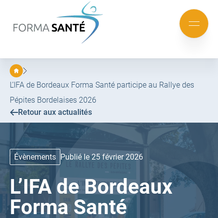
FORMA
SANTÉ
Aller
Aller
au
au
Mobile
menu
contenu
menu
principal
L’IFA de Bordeaux Forma Santé participe au Rallye des
Pépites Bordelaises 2026
Retour aux actualités
Évènements
Publié le 25 février 2026
L’IFA de Bordeaux
Forma Santé