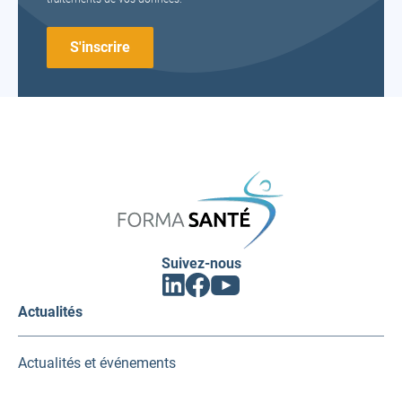
FORMA
SANTÉ
Suivez-nous
Facebook
Linkedin
Youtube
(ouvrir
(ouvrir
(ouvrir
vers
vers
vers
Actualités
un
un
un
nouvel
nouvel
nouvel
onglet)
onglet)
onglet)
Actualités et événements