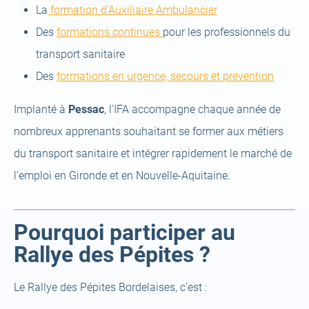
a
(open
La
formation d’Auxiliaire Ambulancier
new
(open
a
Des
formations continues
pour les professionnels du
tab)
a
new
transport sanitaire
new
tab)
(open
Des
formations en urgence, secours et prévention
tab)
a
Implanté à
Pessac
, l’IFA accompagne chaque année de
new
nombreux apprenants souhaitant se former aux métiers
tab)
du transport sanitaire et intégrer rapidement le marché de
l’emploi en Gironde et en Nouvelle-Aquitaine.
Pourquoi participer au
Rallye des Pépites ?
Le Rallye des Pépites Bordelaises, c’est :