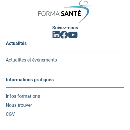
SANTÉ
Suivez-nous
Facebook
Linkedin
Youtube
(ouvrir
(ouvrir
(ouvrir
vers
vers
vers
Actualités
un
un
un
nouvel
nouvel
nouvel
onglet)
onglet)
onglet)
Actualités et événements
Informations pratiques
Infos formations
Nous trouver
CGV