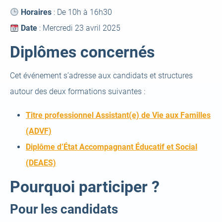
Horaires
: De 10h à 16h30
Date
: Mercredi 23 avril 2025
Diplômes concernés
Cet événement s’adresse aux candidats et structures
autour des deux formations suivantes :
Titre professionnel Assistant(e) de Vie aux Familles
(open
(ADVF)
a
Diplôme d’État Accompagnant Éducatif et Social
new
(open
(DEAES)
tab)
a
Pourquoi participer ?
new
Pour les candidats
tab)