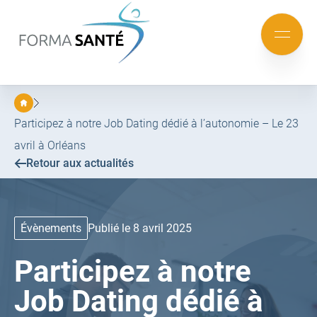
FORMA
SANTÉ
Aller
Aller
au
au
Mobile
menu
contenu
menu
principal
Participez à notre Job Dating dédié à l’autonomie – Le 23
avril à Orléans
Retour aux actualités
Évènements
Publié le 8 avril 2025
Participez à notre
Job Dating dédié à