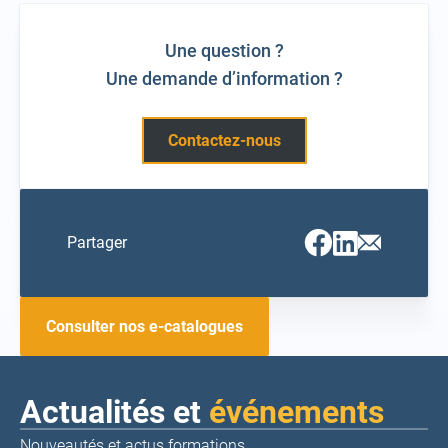
Une question ?
Une demande d’information ?
Contactez-nous
Facebook
Linkedin
Email
Partager
(ouvrir
(ouvrir
(ouvrir
vers
vers
vers
un
un
un
nouvel
nouvel
nouvel
onglet)
onglet)
onglet)
Consulter nos e-catalogues
Actualités et
événements
Nouveautés et actus formations,