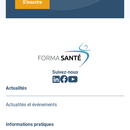
FORMA
SANTÉ
Suivez-nous
Facebook
Linkedin
Youtube
(ouvrir
(ouvrir
(ouvrir
vers
vers
vers
Actualités
un
un
un
nouvel
nouvel
nouvel
onglet)
onglet)
onglet)
Actualités et événements
Informations pratiques