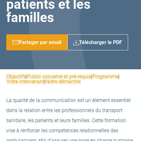
patients et les
familles
Partager par email
Télécharger le PDF
Objectifs
|
Public concerné et pré-requis
|
Programme
|
Votre intervenant
|
Notre démarche
La qualité de la communication est un élément essentiel
dans la relation entre les professionnels du transport
sanitaire, les patients et leurs familles. Cette formation
vise à renforcer les compétences relationnelles des
ambulanciers afin d’assurer une prise en charge humaine,