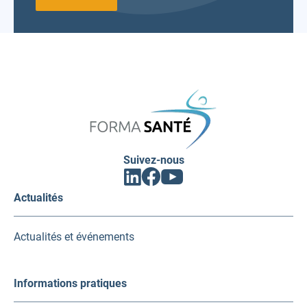
FORMA
SANTÉ
Suivez-nous
Facebook
Linkedin
Youtube
(ouvrir
(ouvrir
(ouvrir
vers
vers
vers
Actualités
un
un
un
nouvel
nouvel
nouvel
onglet)
onglet)
onglet)
Actualités et événements
Informations pratiques