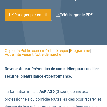
Partager par email
Télécharger le PDF
Objectifs
|
Public concerné et pré-requis
|
Programme
|
Votre intervenant
|
Notre démarche
Devenir Acteur Prévention de son métier pour concilier
sécurité, bientraitance et performance.
La formation initiale
AcP ASD
(3 jours) donne aux
professionnels du domicile toutes les clés pour repérer les
risques de leur métier, analyser leurs situations de travail