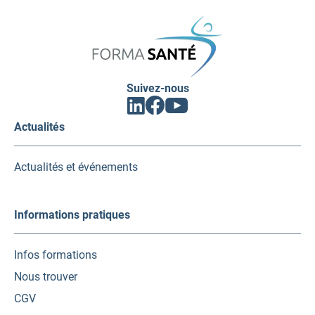
FORMA
SANTÉ
Suivez-nous
Facebook
Linkedin
Youtube
(ouvrir
(ouvrir
(ouvrir
vers
vers
vers
Actualités
un
un
un
nouvel
nouvel
nouvel
onglet)
onglet)
onglet)
Actualités et événements
Informations pratiques
Infos formations
Nous trouver
CGV