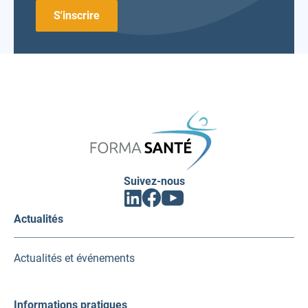
FORMA
SANTÉ
Suivez-nous
Facebook
Linkedin
Youtube
(ouvrir
(ouvrir
(ouvrir
vers
vers
vers
Actualités
un
un
un
nouvel
nouvel
nouvel
onglet)
onglet)
onglet)
Actualités et événements
Informations pratiques