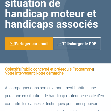
situation de
handicap moteur et
handicaps associés
Partager par email
Télécharger le PDF
Objectifs
|
Public concerné et pré-requis
|
Programme
|
Votre intervenant
|
Notre démarche
Accompagner dans son environnement habituel une
personne en situation de handicap moteur nécessite d’en
connaitre les causes et techniques pour ainsi pouvoir