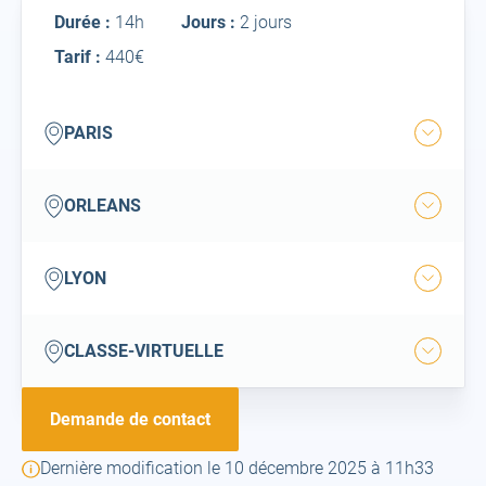
Inter
Durée :
14h
Jours :
2 jours
Tarif :
440€
paris
PARIS
Ouvrir
la
ville
orleans
ORLEANS
Ouvrir
la
ville
lyon
LYON
Ouvrir
la
ville
classe-
CLASSE-VIRTUELLE
Ouvrir
virtuelle
la
ville
Demande de contact
Dernière modification le 10 décembre 2025 à 11h33