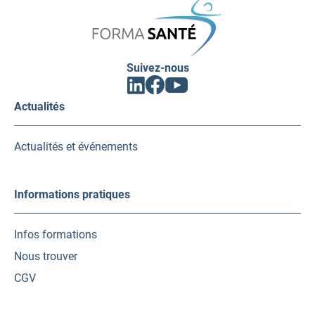
SANTÉ
Suivez-nous
Facebook
Linkedin
Youtube
(ouvrir
(ouvrir
(ouvrir
vers
vers
vers
Actualités
un
un
un
nouvel
nouvel
nouvel
onglet)
onglet)
onglet)
Actualités et événements
Informations pratiques
Infos formations
Nous trouver
CGV