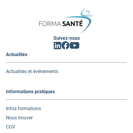
FORMA
SANTÉ
Suivez-nous
Facebook
Linkedin
Youtube
(ouvrir
(ouvrir
(ouvrir
vers
vers
vers
Actualités
un
un
un
nouvel
nouvel
nouvel
onglet)
onglet)
onglet)
Actualités et événements
Informations pratiques
Infos formations
Nous trouver
CGV