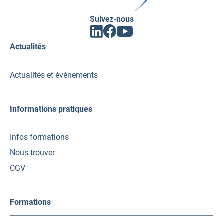
Suivez-nous
Facebook
Linkedin
Youtube
(ouvrir
(ouvrir
(ouvrir
vers
vers
vers
Actualités
un
un
un
nouvel
nouvel
nouvel
onglet)
onglet)
onglet)
Actualités et événements
Informations pratiques
Infos formations
Nous trouver
CGV
Formations