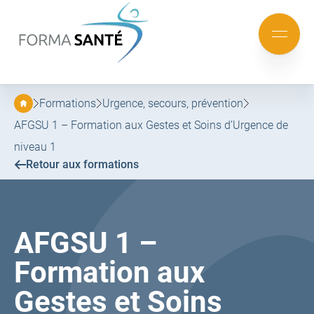
FORMA
SANTÉ
Aller
Aller
au
au
Mobile
menu
contenu
menu
principal
Formations
Urgence, secours, prévention
AFGSU 1 – Formation aux Gestes et Soins d’Urgence de
niveau 1
Retour aux formations
AFGSU 1 –
Formation aux
Gestes et Soins