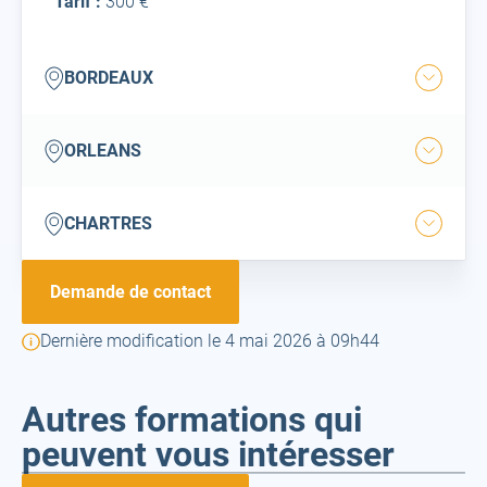
Tarif :
300 €
bordeaux
BORDEAUX
Ouvrir
la
ville
orleans
ORLEANS
Ouvrir
la
ville
chartres
CHARTRES
Ouvrir
la
ville
Demande de contact
Dernière modification le 4 mai 2026 à 09h44
Autres formations qui
peuvent vous intéresser