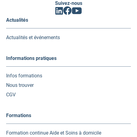
Suivez-nous
Facebook
Linkedin
Youtube
(ouvrir
(ouvrir
(ouvrir
vers
vers
vers
Actualités
un
un
un
nouvel
nouvel
nouvel
onglet)
onglet)
onglet)
Actualités et événements
Informations pratiques
Infos formations
Nous trouver
CGV
Formations
Formation continue Aide et Soins à domicile