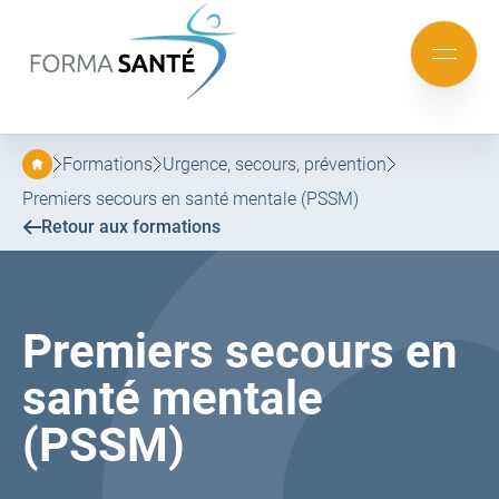
FORMA
SANTÉ
Aller
Aller
au
au
Mobile
menu
contenu
menu
principal
Formations
Urgence, secours, prévention
Premiers secours en santé mentale (PSSM)
Retour aux formations
Premiers secours en
santé mentale
(PSSM)