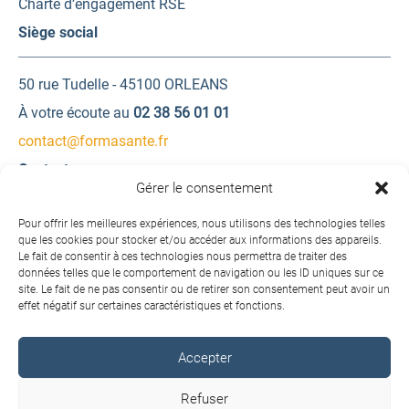
Charte d’engagement RSE
Siège social
50 rue Tudelle - 45100 ORLEANS
À votre écoute au
02 38 56 01 01
contact@formasante.fr
Contactez-nous
Gérer le consentement
Une question ? Une demande d’information ?
Pour offrir les meilleures expériences, nous utilisons des technologies telles
que les cookies pour stocker et/ou accéder aux informations des appareils.
Le fait de consentir à ces technologies nous permettra de traiter des
Contactez-nous
données telles que le comportement de navigation ou les ID uniques sur ce
site. Le fait de ne pas consentir ou de retirer son consentement peut avoir un
effet négatif sur certaines caractéristiques et fonctions.
Accepter
Copyright © 2026 FORMA SANTÉ. Tous droits réservés.
Refuser