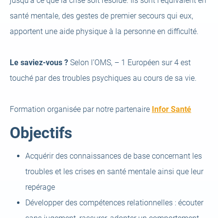
jusqu’à ce que la crise soit résolue. Ils sont l’équivalent en
santé mentale, des gestes de premier secours qui eux,
apportent une aide physique à la personne en difficulté.
Le saviez-vous ?
Selon l’OMS, – 1 Européen sur 4 est
touché par des troubles psychiques au cours de sa vie.
(open
Formation organisée par notre partenaire
Infor Santé
a
Objectifs
new
tab)
Acquérir des connaissances de base concernant les
troubles et les crises en santé mentale ainsi que leur
repérage
Développer des compétences relationnelles : écouter