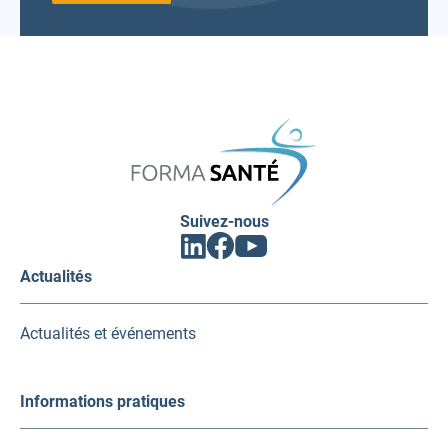
FORMA
SANTÉ
Suivez-nous
Facebook
Linkedin
Youtube
(ouvrir
(ouvrir
(ouvrir
vers
vers
vers
Actualités
un
un
un
nouvel
nouvel
nouvel
onglet)
onglet)
onglet)
Actualités et événements
Informations pratiques