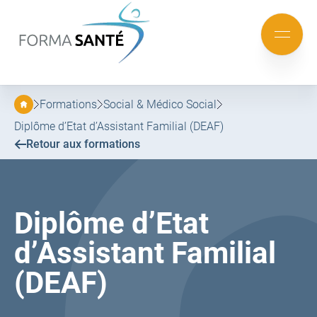
FORMA
SANTÉ
Aller
Aller
au
au
Mobile
menu
contenu
menu
principal
Formations
Social & Médico Social
Diplôme d’Etat d’Assistant Familial (DEAF)
Retour aux formations
Diplôme d’Etat
d’Assistant Familial
(DEAF)