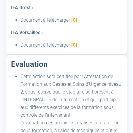
a
IFA Brest :
new
tab)
(open
Document à télécharger
ICI
a
IFA Versailles :
new
tab)
(open
Document à télécharger
ICI
a
new
Evaluation
tab)
Cette action sera certifiée par l’Attestation de
Formation aux Gestes et Soins d’Urgence niveau
2, sous réserve que le stagiaire soit présent à
l’INTÉGRALITÉ de la formation et qu’il participe
aux différents exercices de la formation sous
contrôle de l’intervenant.
L’évaluation des acquis est réalisée tout au long
de la formation, à l’aide de techniques et outils