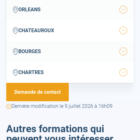
ville
orleans
ORLEANS
Ouvrir
la
ville
chateauroux
CHATEAUROUX
Ouvrir
la
ville
bourges
BOURGES
Ouvrir
la
ville
chartres
CHARTRES
Ouvrir
la
ville
Demande de contact
Dernière modification le 9 juillet 2026 à 16h09
Autres formations qui
peuvent vous intéresser