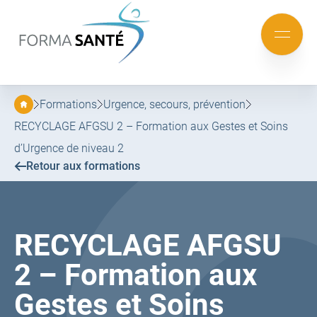
FORMA
SANTÉ
Aller
Aller
au
au
Mobile
menu
contenu
menu
principal
Formations
Urgence, secours, prévention
RECYCLAGE AFGSU 2 – Formation aux Gestes et Soins
d’Urgence de niveau 2
Retour aux formations
RECYCLAGE AFGSU
2 – Formation aux
Gestes et Soins