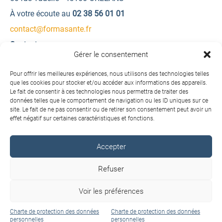
À votre écoute au
02 38 56 01 01
contact@formasante.fr
Contactez-nous
Gérer le consentement
Une question ? Une demande d’information ?
Pour offrir les meilleures expériences, nous utilisons des technologies telles
que les cookies pour stocker et/ou accéder aux informations des appareils.
Le fait de consentir à ces technologies nous permettra de traiter des
Contactez-nous
données telles que le comportement de navigation ou les ID uniques sur ce
site. Le fait de ne pas consentir ou de retirer son consentement peut avoir un
effet négatif sur certaines caractéristiques et fonctions.
Accepter
Copyright © 2026 FORMA SANTÉ. Tous droits réservés.
Refuser
Conditions générales de vente
Voir les préférences
Charte de protection des données personnelles
Mentions légales
Charte de protection des données
Charte de protection des données
personnelles
personnelles