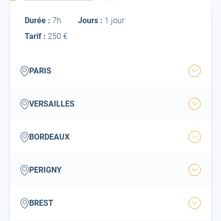
Inter
Durée :
7h
Jours :
1 jour
Tarif :
250 €
Paris
PARIS
Ouvrir
la
ville
Versailles
VERSAILLES
Ouvrir
la
ville
bordeaux
BORDEAUX
Ouvrir
la
ville
perigny
PERIGNY
Ouvrir
la
ville
brest
BREST
Ouvrir
la