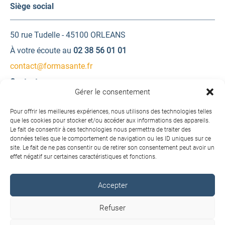
Siège social
50 rue Tudelle - 45100 ORLEANS
À votre écoute au
02 38 56 01 01
contact@formasante.fr
Contactez-nous
Gérer le consentement
Une question ? Une demande d’information ?
Pour offrir les meilleures expériences, nous utilisons des technologies telles
que les cookies pour stocker et/ou accéder aux informations des appareils.
Le fait de consentir à ces technologies nous permettra de traiter des
Contactez-nous
données telles que le comportement de navigation ou les ID uniques sur ce
site. Le fait de ne pas consentir ou de retirer son consentement peut avoir un
effet négatif sur certaines caractéristiques et fonctions.
Accepter
Copyright © 2026 FORMA SANTÉ. Tous droits réservés.
Refuser
Conditions générales de vente