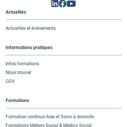
Facebook
Linkedin
Youtube
(ouvrir
(ouvrir
(ouvrir
vers
vers
vers
Actualités
un
un
un
nouvel
nouvel
nouvel
onglet)
onglet)
onglet)
Actualités et événements
Informations pratiques
Infos formations
Nous trouver
CGV
Formations
Formation continue Aide et Soins à domicile
Formations Métiers Social & Médico Social