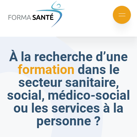
FORMA
SANTÉ
Aller
Aller
au
au
Mobile
menu
contenu
menu
principal
À la recherche d’une
formation
dans le
secteur sanitaire,
social, médico-social
ou les services à la
personne ?