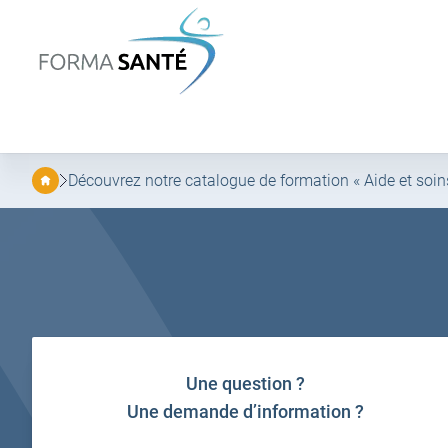
FORMA
SANTÉ
Aller
Aller
au
au
menu
contenu
principal
Découvrez notre catalogue de formation « Aide et soins
Une question ?
Une demande d’information ?