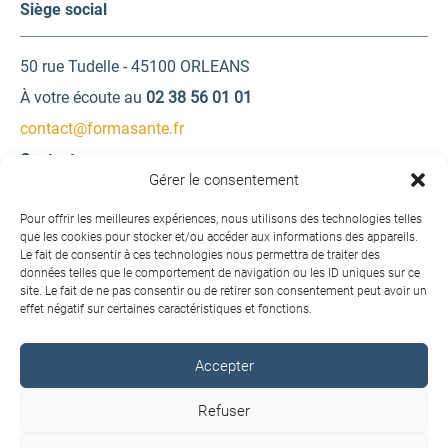
Siège social
50 rue Tudelle - 45100 ORLEANS
À votre écoute au
02 38 56 01 01
contact@formasante.fr
Contactez-nous
Gérer le consentement
Une question ? Une demande d’information ?
Pour offrir les meilleures expériences, nous utilisons des technologies telles
que les cookies pour stocker et/ou accéder aux informations des appareils.
Le fait de consentir à ces technologies nous permettra de traiter des
Contactez-nous
données telles que le comportement de navigation ou les ID uniques sur ce
site. Le fait de ne pas consentir ou de retirer son consentement peut avoir un
effet négatif sur certaines caractéristiques et fonctions.
Accepter
Copyright © 2026 FORMA SANTÉ. Tous droits réservés.
Refuser
Conditions générales de vente