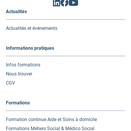
Facebook
Linkedin
Youtube
(ouvrir
(ouvrir
(ouvrir
vers
vers
vers
Actualités
un
un
un
nouvel
nouvel
nouvel
onglet)
onglet)
onglet)
Actualités et événements
Informations pratiques
Infos formations
Nous trouver
CGV
Formations
Formation continue Aide et Soins à domicile
Formations Métiers Social & Médico Social