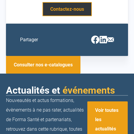
Contactez-nous
Facebook
Linkedin
Email
Partager
(ouvrir
(ouvrir
(ouvrir
vers
vers
vers
un
un
un
nouvel
nouvel
nouvel
onglet)
onglet)
onglet)
Consulter nos e-catalogues
Actualités et
événements
Nouveautés et actus formations,
évènements à ne pas rater, actualités
Voir toutes
de Forma Santé et partenariats,
les
actualités
retrouvez dans cette rubrique, toutes