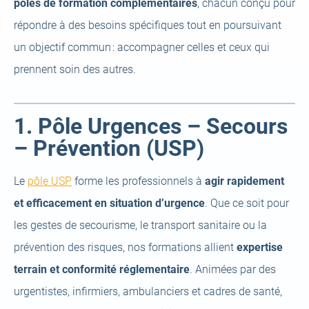
pôles de formation complémentaires
, chacun conçu pour
répondre à des besoins spécifiques tout en poursuivant
un objectif commun : accompagner celles et ceux qui
prennent soin des autres.
1. Pôle Urgences – Secours
– Prévention (USP)
(open
Le
pôle USP
forme les professionnels à
agir rapidement
a
et efficacement en situation d’urgence
. Que ce soit pour
new
les gestes de secourisme, le transport sanitaire ou la
tab)
prévention des risques, nos formations allient
expertise
terrain et conformité réglementaire
. Animées par des
urgentistes, infirmiers, ambulanciers et cadres de santé,