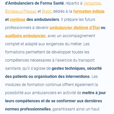
(open
d’Ambulanciers de Forma Santé
, répartis à
Versailles
,
(open
(open
a
(ope
Bordeaux/Pessac
et
Brest
, dédiés à la
formation initiale
(open
a
a
new
a
et
continue
des ambulanciers
. Il prépare les futurs
a
new
new
(open
tab)
new
professionnels à devenir
ambulancier diplômé d’État
ou
new
tab)
(open
tab)
a
tab)
auxiliaire ambulancier
, avec un accompagnement
tab)
a
new
complet et adapté aux exigences du métier. Les
new
tab)
formations permettent de développer toutes les
tab)
compétences nécessaires à l’exercice du transport
sanitaire, qu’il s’agisse de
gestes techniques, sécurité
des patients ou organisation des interventions
. Les
modules de formation continue offrent également la
possibilité aux ambulanciers en activité de
mettre à jour
leurs compétences et de se conformer aux dernières
normes professionnelles
, garantissant ainsi un haut