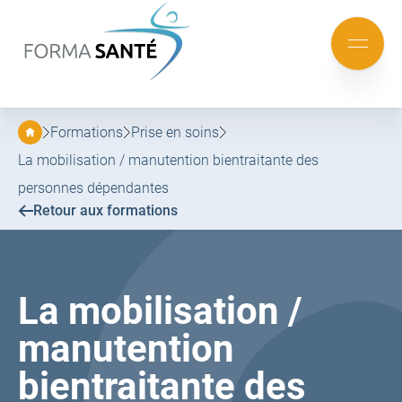
FORMA
SANTÉ
Aller
Aller
au
au
Mobile
menu
contenu
menu
principal
Formations
Prise en soins
La mobilisation / manutention bientraitante des
personnes dépendantes
Retour aux formations
La mobilisation /
manutention
bientraitante des