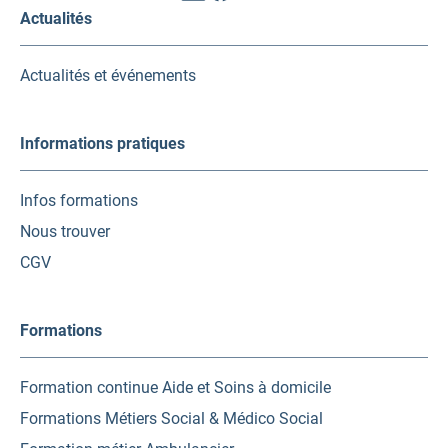
vers
vers
vers
Actualités
un
un
un
nouvel
nouvel
nouvel
onglet)
onglet)
onglet)
Actualités et événements
Informations pratiques
Infos formations
Nous trouver
CGV
Formations
Formation continue Aide et Soins à domicile
Formations Métiers Social & Médico Social