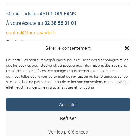
50 rue Tudelle - 45100 ORLEANS
À votre écoute au
02 38 56 01 01
contact@formasante.fr
Contactez-nous
Gérer le consentement
Une question ? Une demande d’information ?
Pour offrir les meilleures expériences, nous utilisons des technologies telles
que les cookies pour stocker et/ou accéder aux informations des appareils.
Le fait de consentir à ces technologies nous permettra de traiter des
Contactez-nous
données telles que le comportement de navigation ou les ID uniques sur ce
site. Le fait de ne pas consentir ou de retirer son consentement peut avoir un
effet négatif sur certaines caractéristiques et fonctions.
Accepter
Copyright © 2026 FORMA SANTÉ. Tous droits réservés.
Refuser
Conditions générales de vente
Voir les préférences
Charte de protection des données personnelles