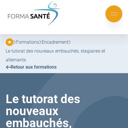
FORMA
SANTÉ
Aller
Aller
au
au
Mobile
menu
contenu
menu
principal
Formations
Encadrement
Le tutorat des nouveaux embauchés, stagiaires et
alternants
Retour aux formations
Le tutorat des
nouveaux
embauchés,