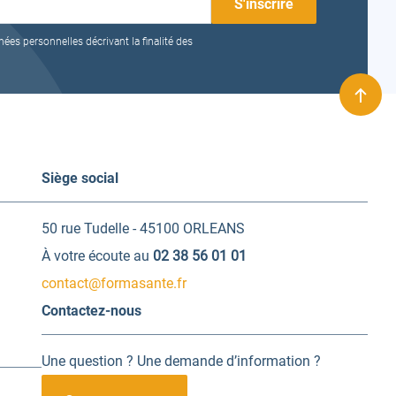
nées personnelles décrivant la finalité des
Remo
en
haut
Siège social
50 rue Tudelle - 45100 ORLEANS
À votre écoute au
02 38 56 01 01
contact@formasante.fr
Contactez-nous
Une question ? Une demande d’information ?