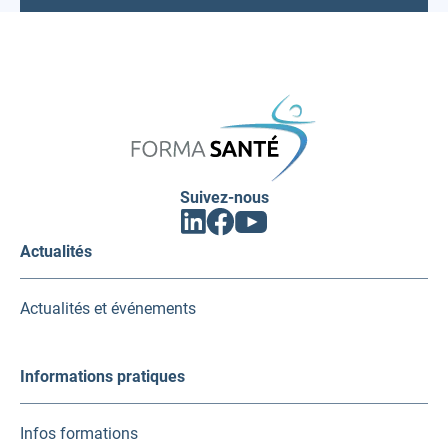
FORMA
SANTÉ
Suivez-nous
Facebook
Linkedin
Youtube
(ouvrir
(ouvrir
(ouvrir
vers
vers
vers
Actualités
un
un
un
nouvel
nouvel
nouvel
onglet)
onglet)
onglet)
Actualités et événements
Informations pratiques
Infos formations