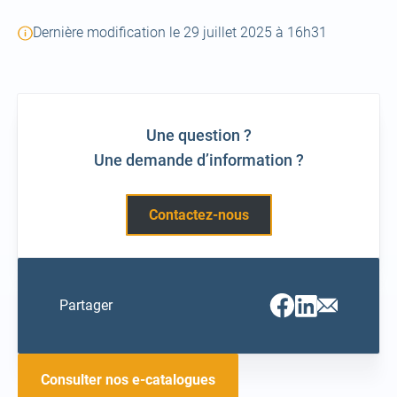
a
Dernière modification le 29 juillet 2025 à 16h31
new
tab)
Une question ?
Une demande d’information ?
Contactez-nous
Facebook
Linkedin
Email
Partager
(ouvrir
(ouvrir
(ouvrir
vers
vers
vers
un
un
un
nouvel
nouvel
nouvel
onglet)
onglet)
onglet)
Consulter nos e-catalogues