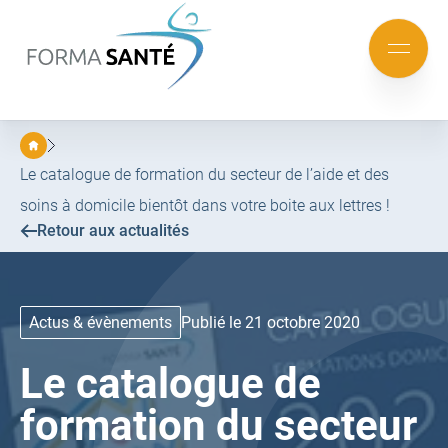
FORMA
SANTÉ
Aller
Aller
au
au
Mobile
menu
contenu
menu
principal
Le catalogue de formation du secteur de l’aide et des
soins à domicile bientôt dans votre boite aux lettres !
Retour aux actualités
Actus & évènements
Publié le 21 octobre 2020
Le catalogue de
formation du secteur