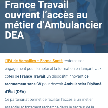
France Travail
ouvrent l’accès au
métier d’Ambulancier
DEA
(open
L’
IFA de Versailles – Forma Santé
renforce son
a
engagement pour l’emploi et la formation en lançant, aux
new
côtés de
France Travail
, un dispositif innovant de
tab)
recrutement sans CV
pour devenir
Ambulancier Diplômé
d’État (DEA)
.
Ce partenariat permet de faciliter l’accès à un métier
essentiel et fortement recherché dans le secteur de la