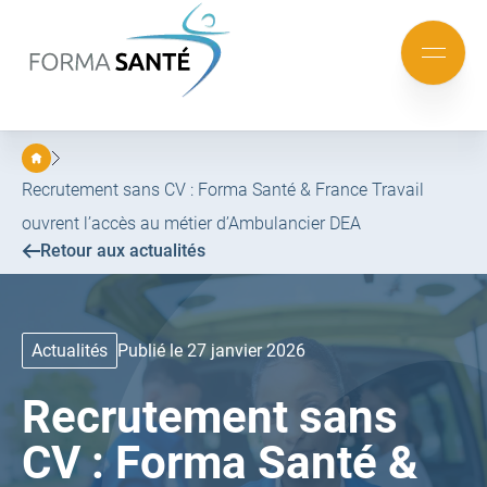
FORMA
SANTÉ
Aller
Aller
au
au
Mobile
menu
contenu
menu
principal
Recrutement sans CV : Forma Santé & France Travail
ouvrent l’accès au métier d’Ambulancier DEA
Retour aux actualités
Actualités
Publié le 27 janvier 2026
Recrutement sans
CV : Forma Santé &