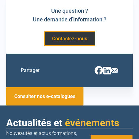
Une question ?
Une demande d’information ?
Contactez-nous
Facebook
Linkedin
Email
Partager
(ouvrir
(ouvrir
(ouvrir
vers
vers
vers
un
un
un
nouvel
nouvel
nouvel
onglet)
onglet)
onglet)
Consulter nos e-catalogues
Actualités et
événements
Nouveautés et actus formations,