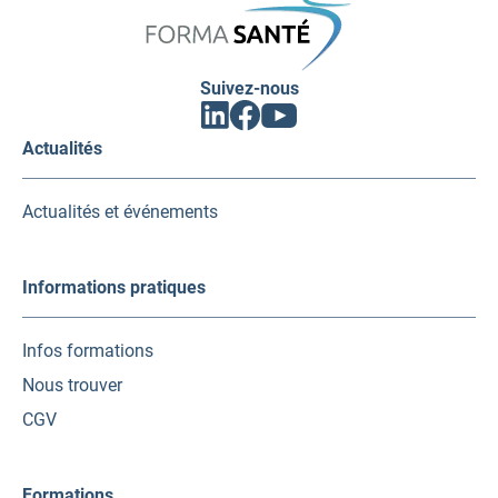
Suivez-nous
Facebook
Linkedin
Youtube
(ouvrir
(ouvrir
(ouvrir
vers
vers
vers
Actualités
un
un
un
nouvel
nouvel
nouvel
onglet)
onglet)
onglet)
Actualités et événements
Informations pratiques
Infos formations
Nous trouver
CGV
Formations