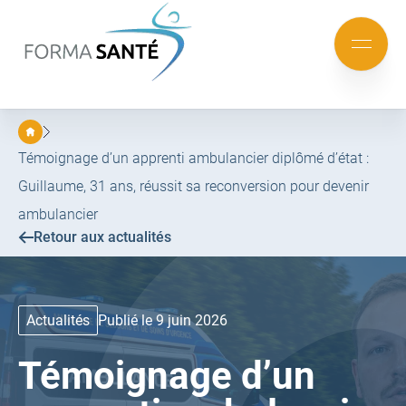
FORMA
SANTÉ
Aller
Aller
au
au
Mobile
menu
contenu
menu
principal
Témoignage d’un apprenti ambulancier diplômé d’état :
Guillaume, 31 ans, réussit sa reconversion pour devenir
ambulancier
Retour aux actualités
Actualités
Publié le 9 juin 2026
Témoignage d’un