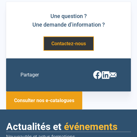
Une question ?
Une demande d’information ?
Contactez-nous
Facebook
Linkedin
Email
Partager
(ouvrir
(ouvrir
(ouvrir
vers
vers
vers
un
un
un
nouvel
nouvel
nouvel
onglet)
onglet)
onglet)
Consulter nos e-catalogues
Actualités et
événements
Nouveautés et actus formations,