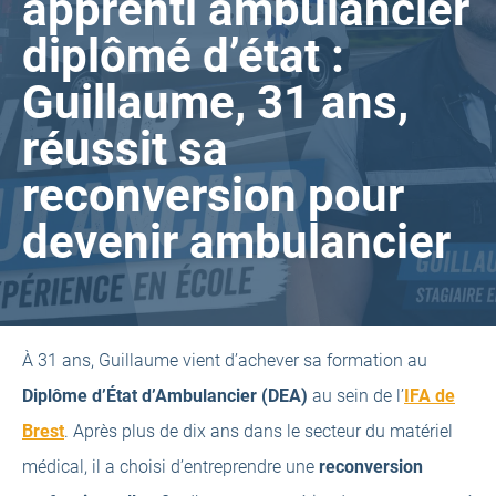
apprenti ambulancier
diplômé d’état :
Guillaume, 31 ans,
réussit sa
reconversion pour
devenir ambulancier
À 31 ans, Guillaume vient d’achever sa formation au
Diplôme d’État d’Ambulancier (DEA)
au sein de l’
IFA de
(open
Brest
. Après plus de dix ans dans le secteur du matériel
a
médical, il a choisi d’entreprendre une
reconversion