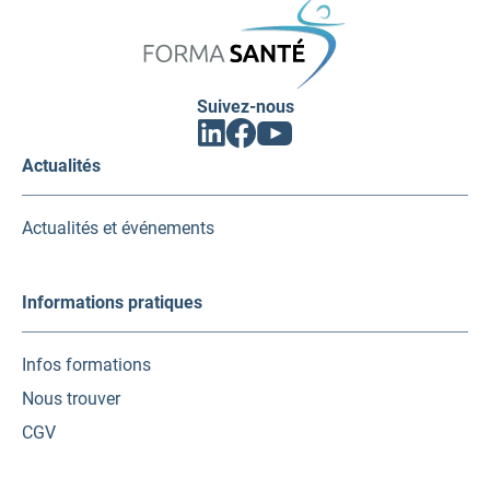
SANTÉ
Suivez-nous
Facebook
Linkedin
Youtube
(ouvrir
(ouvrir
(ouvrir
vers
vers
vers
Actualités
un
un
un
nouvel
nouvel
nouvel
onglet)
onglet)
onglet)
Actualités et événements
Informations pratiques
Infos formations
Nous trouver
CGV