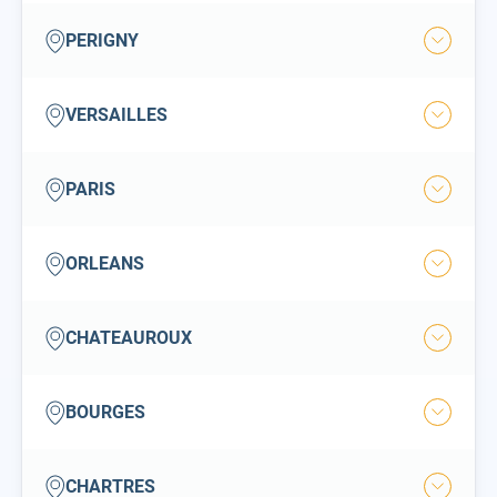
ville
perigny
PERIGNY
Ouvrir
la
ville
versailles
VERSAILLES
Ouvrir
la
ville
paris
PARIS
Ouvrir
la
ville
orleans
ORLEANS
Ouvrir
la
ville
chateauroux
CHATEAUROUX
Ouvrir
la
ville
bourges
BOURGES
Ouvrir
la
ville
chartres
CHARTRES
Ouvrir