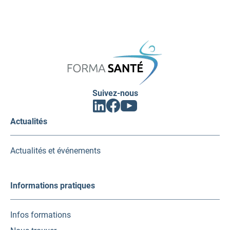
FORMA
SANTÉ
Suivez-nous
Facebook
Linkedin
Youtube
(ouvrir
(ouvrir
(ouvrir
vers
vers
vers
Actualités
un
un
un
nouvel
nouvel
nouvel
onglet)
onglet)
onglet)
Actualités et événements
Informations pratiques
Infos formations