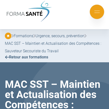
FORMA
SANTÉ
Aller
Aller
au
au
Mobile
menu
contenu
menu
principal
Formations
Urgence, secours, prévention
MAC SST – Maintien et Actualisation des Compétences :
Sauveteur Secouriste du Travail
Retour aux formations
MAC SST – Maintien
et Actualisation des
Compétences :