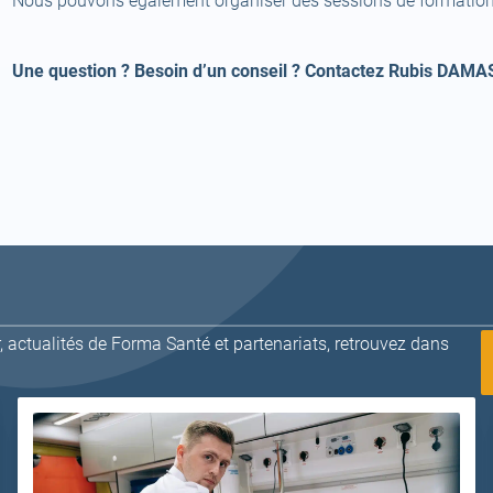
Nous pouvons également organiser des sessions de formation 
tab)
Une question ? Besoin d’un conseil ? Contactez Rubis DAMA
 actualités de Forma Santé et partenariats, retrouvez dans