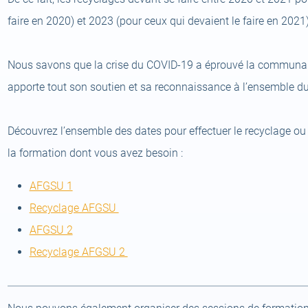
faire en 2020) et 2023 (pour ceux qui devaient le faire en 2021)
Nous savons que la crise du COVID-19 a éprouvé la communau
apporte tout son soutien et sa reconnaissance à l’ensemble du 
Découvrez l’ensemble des dates pour effectuer le recyclage ou l
la formation dont vous avez besoin :
(open
AFGSU 1
a
(open
Recyclage AFGSU
new
(open
a
AFGSU 2
tab)
a
new
(open
Recyclage AFGSU 2
new
tab)
a
tab)
new