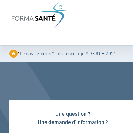
FORMA
SANTÉ
Aller
Aller
au
au
menu
contenu
principal
Le saviez vous ? Info recyclage AFGSU – 2021
Une question ?
Une demande d’information ?