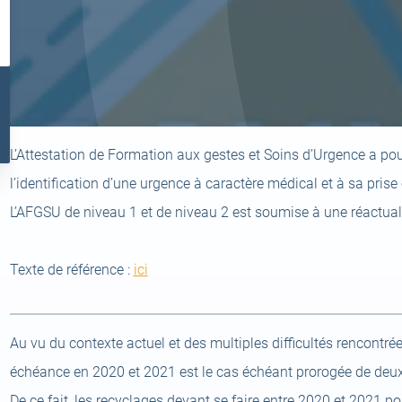
l
ir
L’Attestation de Formation aux gestes et Soins d’Urgence a pou
el
t)
l’identification d’une urgence à caractère médical et à sa pris
L’AFGSU de niveau 1 et de niveau 2 est soumise à une réactuali
(open
Texte de référence :
ici
a
new
Au vu du contexte actuel et des multiples difficultés rencontrée
tab)
échéance en 2020 et 2021 est le cas échéant prorogée de deu
De ce fait, les recyclages devant se faire entre 2020 et 2021 po