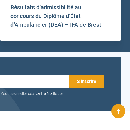
Résultats d’admissibilité au
concours du Diplôme d’État
d’Ambulancier (DEA) – IFA de Brest
nées personnelles décrivant la finalité des
Remo
en
haut