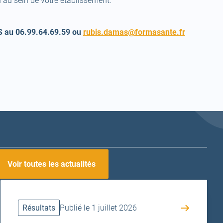
au sein de votre établissement.
(open
S au 06.99.64.69.59 ou
rubis.damas@formasante.fr
a
new
tab)
Voir toutes les actualités
Résultats
Publié le 1 juillet 2026